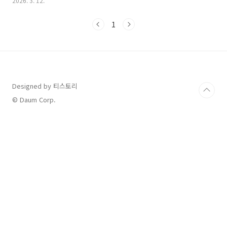
2026. 3. 12.
해드릴게요. 2026 서울 유아차 런: 대회 개요 및 일정 안내"우리 아
이와 함께 서울 도심을 달리는 특별한 아침!"이번 대회는 영유아 및
1
초등학생 이하 아동을 동반한 가족들을 위해 마련된 축제의 장입니
다. 단순한 기록 경쟁보다는 가족이 함께 걷고 달리며 건강한 에너
지를 나누는 데 목적이 있습니다.대회 일시: 2026년 3월 28일(토)
오전 7:45 ~ 12:00 (출발 시간: 오전 8:30)대회 장소: 광화문 광장
(출발) ~ 여의도공원 문화의..
Designed by 티스토리
© Daum Corp.