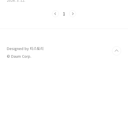
2026. 3. 12.
해드릴게요. 2026 서울 유아차 런: 대회 개요 및 일정 안내"우리 아
이와 함께 서울 도심을 달리는 특별한 아침!"이번 대회는 영유아 및
1
초등학생 이하 아동을 동반한 가족들을 위해 마련된 축제의 장입니
다. 단순한 기록 경쟁보다는 가족이 함께 걷고 달리며 건강한 에너
지를 나누는 데 목적이 있습니다.대회 일시: 2026년 3월 28일(토)
오전 7:45 ~ 12:00 (출발 시간: 오전 8:30)대회 장소: 광화문 광장
(출발) ~ 여의도공원 문화의..
Designed by 티스토리
© Daum Corp.