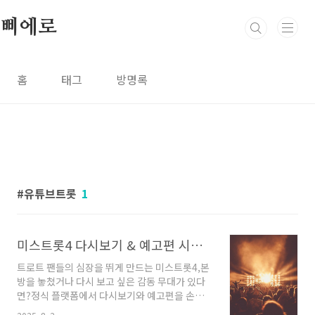
본문 바로가기
삐에로
홈
태그
방명록
유튜브트롯
1
미스트롯4 다시보기 & 예고편 시청 가이드 총정리!!
트로트 팬들의 심장을 뛰게 만드는 미스트롯4,본
방을 놓쳤거나 다시 보고 싶은 감동 무대가 있다
면?정식 플랫폼에서 다시보기와 예고편을 손쉽
게 확인할 수 있습니다.회차별 주요 미션과 참가