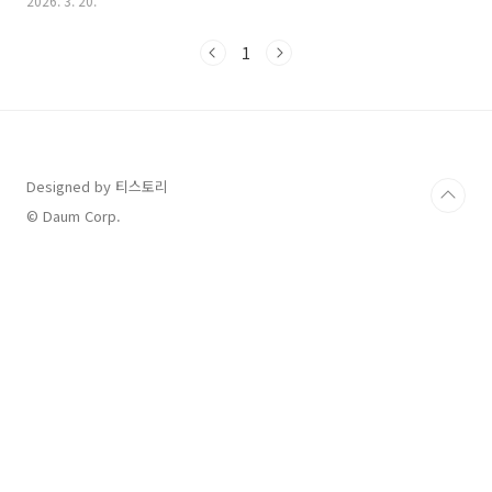
2026. 3. 20.
법삼성은 가전 전문 설치 기사가 방문하여 철거부터 운송, 재설치까
지 책임지는 서비스를 제공하고 있습니다.온라인 신청: 삼성닷컴 홈
1
페이지 내 삼성케어플러스 메뉴 또는 삼성전자서비스 홈페이지에
서 비대면으로 간편하게 예약할 수 있습니다.전화 신청: 이전설치
전용 콜센터(1588-4190)를 통해 상담원과 일정을 조율할 수 있습
니다.서비스 과정: 상담 신청 → 일정 예약 → 전문 기사 배정 → 방
문 및 작업(철거/이동/설치) 순으로 진행됩니다.주요 가..
Designed by 티스토리
© Daum Corp.