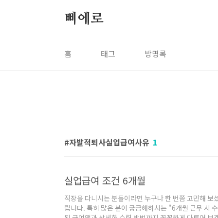
본문 바로가기
삐에로
홈
태그
방명록
자발적퇴사실업급여사유
1
실업급여 조건 6개월
직장을 다니시는 분들이라면 누구나 한 번쯤 고민해 보셨
립니다. 특히 많은 분이 궁금해하시는 "6개월 근무 시 수
된 급여액과 상세한 수령 방법까지 꼼꼼하게 다루어 보겠