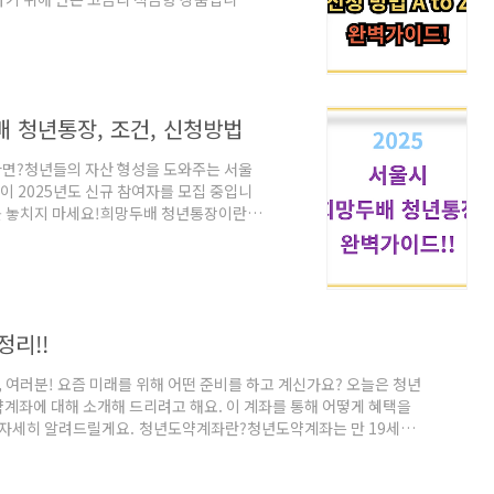
자산 마련이 가능해요.가입 대상자: 청년(만
0만 원 이하 또는 종합소득 6,300만 원 이
보 제공 동의 필수가입 가능한 은행은?청년
 가능합니다.국민은행, 농협, 신한, 우
배 청년통장, 조건, 신청방법
다면?청년들의 자산 형성을 도와주는 서울
이 2025년도 신규 참여자를 모집 중입니
기회를 놓치지 마세요!희망두배 청년통장이란?
형성사업입니다.청년이 매달 10만 원 또
은 금액을 1:1 매칭하여 지원해 주는 방식입
울시 540만 원 = 총 1,080만 원 + 이자
월 21일(토)선발 인원: 총 7,000명 내외희망
리!!
여러분! 요즘 미래를 위해 어떤 준비를 하고 계신가요? 오늘은 청년
계좌에 대해 소개해 드리려고 해요. 이 계좌를 통해 어떻게 혜택을
지 자세히 알려드릴게요. 청년도약계좌란?청년도약계좌는 만 19세부
 저축하면, 정부에서 기여금을 지원하고 이자소득에 대한 비과세 혜택을
돈을 마련할 수 있도록 도와주는 제도랍니다.지원 대상연령: 가입일
세기간의 총급여액이 7,500만 원 이하이며, 종합소득금액이..