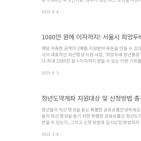
다.5년 동안 꾸준히 저축하면 최대 5,000만 원 이상 
2025. 8. 8.
19~34세), 병역 이행 시 만 39세까지 연장총급여 7,50
하가구 중위소득 180% 이하 시 정부 지원 가능금융정
도약계좌는 전국 주요 시중은행 및 인터넷은행에서 가입이
리, 하나, 기업은행카카오뱅크, 케이..
1080만 원에 이자까지! 서울시 희망두
매달 저축한 금액의 2배를 지원받아 목돈을 만들 수 있
시의 대표적인 자산형성 지원 사업, ‘희망두배 청년통장’
다.최대 1080만 원 + 이자까지 받을 수 있는 이번 
서울시가 주관하고 서울시복지재단이 운영하는 청년자산
2025. 6. 3.
는 15만 원을 2~3년간 꾸준히 저축하면,서울시에서 같
니다.예시: 월 15만 원씩 3년 저축 → 본인 540만 원 + 서
2025년 모집 개요모집 기간: 2025년 6월 3일(월) ~ 6
두배 ..
청년도약계좌 지원대상 및 신청방법 총정
청년들의 자산 형성을 돕는 특별한 금융상품안녕하세요, 
들의 자산 형성을 돕기 위한 특별한 금융상품인 청년도약
받을 수 있는지, 그리고 신청 방법과 일시납입 방법까
터 34세 이하의 청년들이 5년 동안 매월 일정 금액을
2025. 3. 8.
제공하는 장기 저축상품이에요. 이를 통해 청년들이 목
기준 만 19세부터 34세 이하인 청년개인소득: 직전 과