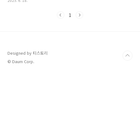
2025. 6. 18.
상 및 방식정부 2차 추경을 통해 전국민 소비 지원 정책 시행경기도
는 경기지역화폐(카드·앱)로 소비쿠폰 지급7월 말부터 지급 시작
1
예정, 자동 지급 또는 앱 충전 방식소득별 예상 지급 금액소득구간
지급 금액(1·2차 합산 기준)기초생활수급자50만 원차상위계층·한
부모가정40만 원일반 국민25만 원소득 상위 10%15만 원 또는 제
외될 수 있음※ 기준일은 2025년 5월 5일이며, 건강보험료 납부 기
준으로 소득 구간 판단경기지역화폐 충전 조건 및 혜택할인율..
Designed by 티스토리
© Daum Corp.