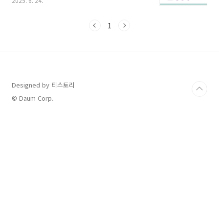
2025. 6. 24.
하는 방법과 함께소비쿠폰 신청 방법까지 한번에
정리해보겠습니다.● 기초생활수급자 소비쿠폰
지급대상과 금액2025년 5월 기준 기초생활보장
1
제도 수급자로 등록된 국민이라면별도의 조건 없
이 자동 대상이 될 수 있습니다.생계급여, 의료급
여, 주거급여, 교육급여 수급자소비쿠폰 기본 50
만 원 지급농어촌 소멸위기지역 거주 시 +2만 원
추가 지급 → 최대 52만 원● 기초생활수급자 여
부 조회방법아래 방법으로 현재 본인이 수급자인
Designed by 티스토리
지 직접 조회할 수 있습니다.복지로 홈페이지 접
© Daum Corp.
속 → https://www.bokjiro.go.kr로그인
(공..