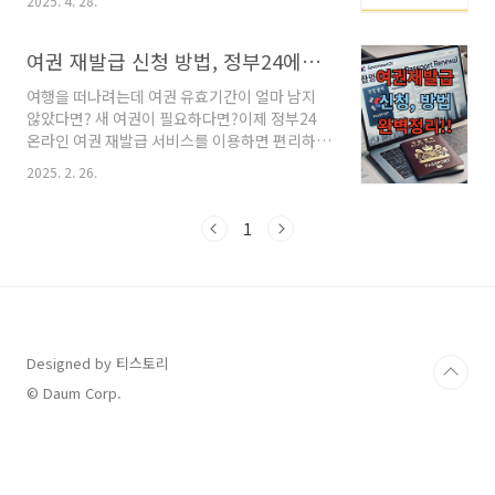
2025. 4. 28.
상!신청 대상, 절차, 주의사항까지 깔끔하게 정리
했으니 끝까지 함께 읽어주세요.여권 재발급 온
라인 신청이란?기존 전자여권 발급 이력이 있는
여권 재발급 신청 방법, 정부24에서 간편하게!
만 18세 이상 성인이정부24 사이트를 통해본인
여행을 떠나려는데 여권 유효기간이 얼마 남지
이 지정한 여권 사무대행기관에서 여권을 수령하
않았다면? 새 여권이 필요하다면?이제 정부24
는 서비스입니다.※ 단, 수령기관은 신청 후 변경
온라인 여권 재발급 서비스를 이용하면 편리하게
할 수 없습니다.신청 대상✔️ 온라인 신청 가능한
신청할 수 있습니다!단, 일부 조건에 해당하는 경
사람한 번이라도 전자여권 발급 경험이 있는 18
2025. 2. 26.
우에는 직접 방문해야 하니 신청 전 꼼꼼하게 확
세 이상 대한민국 국민✔️ 온라인 신청 불가 대상
인하세요. 😊1. 온라인 여권 재발급, 누가 신청할
(방문 신청만 가능)만 18세 미만 미성년자생애
수 있나요?기존에 전자여권을 한 번이라도 발급
1
첫 전자여권 발급자외교관·관용·긴급 여권 신청
받은 만 18세 이상의 우리 국민이라면 정부24에
자혼인..
서 온라인 신청이 가능합니다.그러나 아래 조건
에 해당하는 경우에는 정부24에서 신청이 불가
능하며, 가까운 여권사무대행기관에 직접 방문해
야 합니다.❌ 온라인 신청 불가 대상만 18세 미만
미성년자생애 첫 전자여권 신청자외교관·관용·
Designed by 티스토리
긴급 여권 신청자로마자 성명 변경이 필요한 경
© Daum Corp.
우 (혼인으로 성이 바뀐 경우 포함)개명·주민등
록정보 정정자..