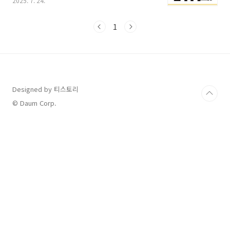
2025. 7. 24.
란?정부가 추가 지급하는 국민 소비지원금2025
년 9월 22일(월)부터 10월 31일(금)까지 신청소
득 상위 10% 제외한 국민 전체 대상지원 금액 상
1
세 (1차+2차 통합 기준)구분1차 지급2차 지급총
지급액일반 국민15만 원10만 원25만 원차상위/
한부모30만 원10만 원40만 원기초생활수급자
40만 원10만 원50만 원농어촌지역 추가최대 5
만 원 가산 지급 (지역별 상이) ※ 소득 및 주소지
기준으로 자동 분류되며, 신청 시 별도 증빙은 불
Designed by 티스토리
필요신청 방법 안내온라인 신청카드사 홈페이
© Daum Corp.
지/앱/ARS/콜센터카카오페이, 네이..