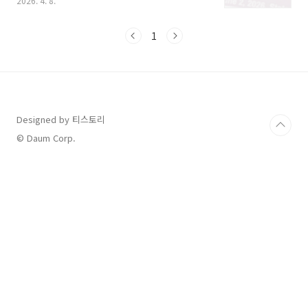
2026. 4. 8.
립니다.2026년 지방선거일 공휴일 지정 및 법적
근거공직선거법 제34조에 따르면 임기 만료에
의한 선거일은 공휴일로 규정되어 있습니다.
1
2026년 제10회 전국동시지방선거는 6월 3일 수
요일에 실시될 예정입니다. 이날은 관공서의 공
휴일에 관한 규정에 따라 관공서가 쉬는 날이며,
2022년부터 상시 근로자 5인 이상 사업장에도
유급휴무 적용이 의무화되었습니다.따라서 5인
이상 사업장에서 근무하는 직장인이라면 별도의
Designed by 티스토리
연차 사용 없이 유급으로 쉴 수 있는 권리가 보장
© Daum Corp.
됩니다. 다만 현행법상 5인 미만 사업장은 유급휴
일 ..