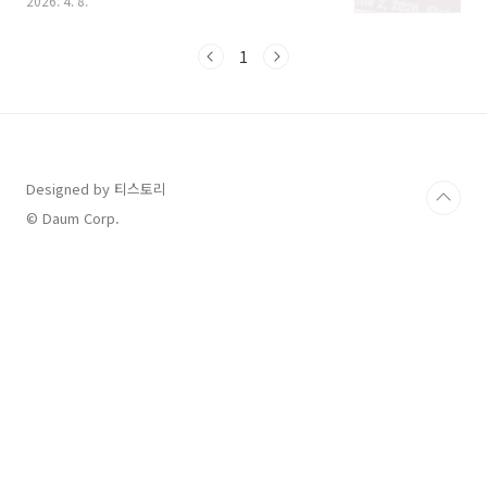
2026. 4. 8.
립니다.2026년 지방선거일 공휴일 지정 및 법적
근거공직선거법 제34조에 따르면 임기 만료에
의한 선거일은 공휴일로 규정되어 있습니다.
1
2026년 제10회 전국동시지방선거는 6월 3일 수
요일에 실시될 예정입니다. 이날은 관공서의 공
휴일에 관한 규정에 따라 관공서가 쉬는 날이며,
2022년부터 상시 근로자 5인 이상 사업장에도
유급휴무 적용이 의무화되었습니다.따라서 5인
이상 사업장에서 근무하는 직장인이라면 별도의
Designed by 티스토리
연차 사용 없이 유급으로 쉴 수 있는 권리가 보장
© Daum Corp.
됩니다. 다만 현행법상 5인 미만 사업장은 유급휴
일 ..