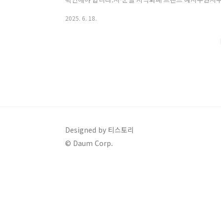
부천시부천페이안양시안양e음화성시화성시 지역화폐가맹
2025. 6. 18.
https://www.gmoney.or.kr/상단 메뉴 > 가맹
경기지역화폐 모바일 앱 > 가맹점 조회 메뉴 이용경기지
기지역화폐 앱 설..
Designed by 티스토리
© Daum Corp.