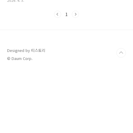
2026. 4. 5.
요.1. 농어민 유가연동보조금 (한시 지원)농·어업용 면세유 가격 상
승분을 지원하는 보조금은 통상 분기별 또는 반기별로 신청을 받아
1
지급합니다.집중 신청 기간: 2026년 4월 ~ 5월 중 (지자체별 상이)
지급 시기: 신청 접수 및 심사가 완료된 후 6월 말부터 순차적으로
지급될 예정입니다.방법: 관할 읍·면·동 행정복지센터나 지역 농·
수협에 신청서를 제출해야 계좌로 입금됩니다.2. 경차 유류세 환급
금 (상시 지원)배기량 1,000cc 미만 경차 소유자..
Designed by 티스토리
© Daum Corp.