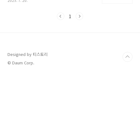
2025. 7. 20.
대가 준비될까?"벌써부터 궁금하시죠?오늘은
2025 청룡시리즈어워즈의 핵심 정보를한눈에
정리해드립니다.언제 열리나? 청룡시리즈어워즈
1
일정 및 장소예정일: 2025년 7월 중순장소: 인천
파라다이스시티 or 수도권 공연장 (공식 발표 예
정)주최: 스포츠조선중계: Seezn 앱, YouTube
실시간 방송 예정청룡시리즈어워즈는 OTT 오리
지널 콘텐츠만을 대상으로 한 국내 유일의 시상
식으로플랫폼 경쟁이 치열한 만큼, 수상 결과도
Designed by 티스토리
늘 주목받고 있습니다.청룡시리즈어워즈 MC는
© Daum Corp.
누구?매년 청룡시리즈어워즈는 세련된 진행력과
대중 호감도..