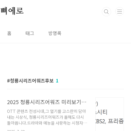
본문 바로가기
삐에로
홈
태그
방명록
청룡시리즈어워즈후보
1
2025 청룡시리즈어워즈 미리보기｜MC, 후보, 투표, 축하공연까지 정리!
OTT 콘텐츠 전성시대,그 열기를 고스란히 담아
내는 시상식, 청룡시리즈어워즈가 올해도 다시
돌아옵니다.드라마와 예능을 사랑하는 시청자라
면,"누가 수상하게 될까?", "이번엔 어떤 축하무