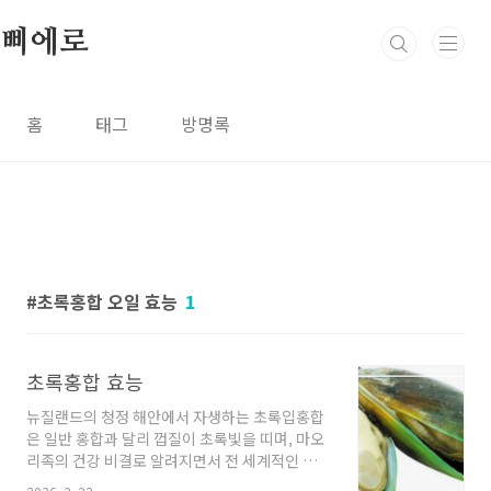
본문 바로가기
삐에로
홈
태그
방명록
초록홍합 오일 효능
1
초록홍합 효능
뉴질랜드의 청정 해안에서 자생하는 초록입홍합
은 일반 홍합과 달리 껍질이 초록빛을 띠며, 마오
리족의 건강 비결로 알려지면서 전 세계적인 주
목을 받게 되었습니다. 단순히 맛있는 식재료를