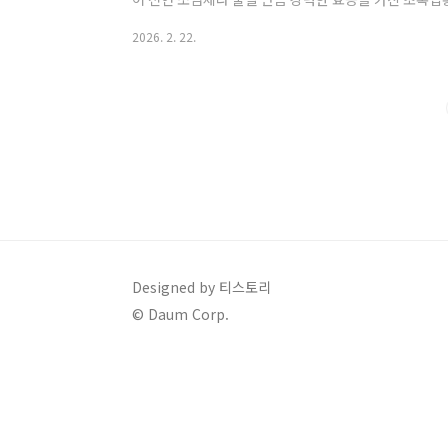
홍합 효능 관절 염증 완화 및 통증 개선 확인하기초록입
2026. 2. 22.
진입니다. 일반 홍합에는 없는 독특한 불포화 지방산 구
생성을 억제합니다.이는 퇴행성 관절염이나 류마티스 관
범위를 넓히는 데 큰 도움을 줍니다. 실제로 뉴질랜드
섭취한 마오리족은 내륙 거주민에 비해 관절 질환 발병률
Designed by 티스토리
© Daum Corp.