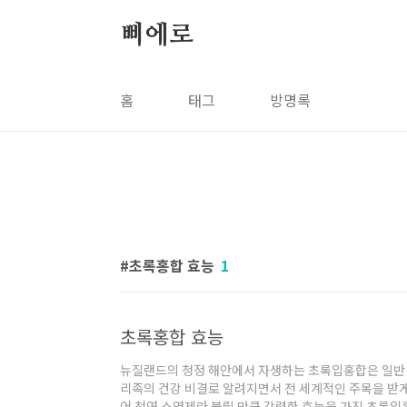
본문 바로가기
삐에로
홈
태그
방명록
초록홍합 효능
1
초록홍합 효능
뉴질랜드의 청정 해안에서 자생하는 초록입홍합은 일반 
리족의 건강 비결로 알려지면서 전 세계적인 주목을 받게
어 천연 소염제라 불릴 만큼 강력한 효능을 가진 초록입홍