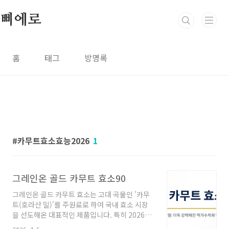
본문 바로가기
삐에로
홈
태그
방명록
카무트효소효능2026
1
그레인온 골드 카무트 효소90
그레인온 골드 카무트 효소는 고대 곡물인 '카무
트(호라산 밀)'를 주원료로 하여 국내 효소 시장
을 선도해온 대표적인 제품입니다. 특히 2026년
현재는 성분과 함량이 더욱 강화된 **'골드 카무