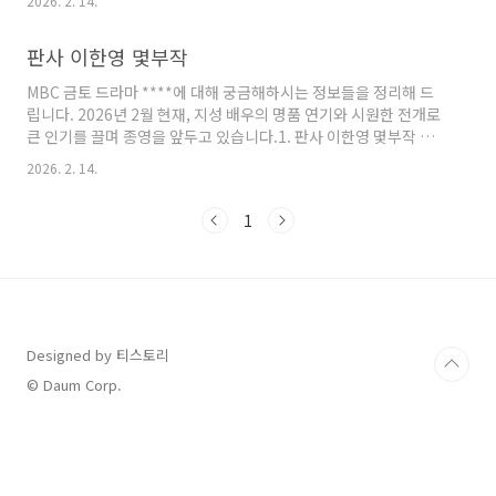
2026. 2. 14.
방대 출신이라는 배경 때문에 법조계에서 무시당하던 이한영은 살
아남기 위해 권력의 개가 되기로 결심합니다. 국내 최대 로펌 '해
판사 이한영 몇부작
날'의 사위가 되어 재벌과 정치인의 비리를 덮어주는 '머슴 판사'로
악명을 떨칩니다.하지만 이용 가치가 다하자 장인과 아내에게 버림
MBC 금토 드라마 ****에 대해 궁금해하시는 정보들을 정리해 드
받고, 하지도 않은 수억 대 뇌물 수수 누명을 쓴 채 비참한 죽음을 맞
립니다. 2026년 2월 현재, 지성 배우의 명품 연기와 시원한 전개로
이합니다.2. 판사 이한영 인생 2회차의 시작 (회귀와 각성)눈을 떠
큰 인기를 끌며 종영을 앞두고 있습니다.1. 판사 이한영 몇부작 및
보니 20년 전, 사법연수원 시절로 돌아와 있었습..
방송 정보총 횟수: 14부작방송 기간: 2026년 1월 2일 ~ 2026년 2
2026. 2. 14.
월 14일방송 시간: 매주 금, 토 오후 9시 50분 (MBC)후속 작품:
(2026년 2월 20일 첫 방송 예정)2. 판사 이한영 시청률 추이이 드
1
라마는 초반의 낮은 기대를 딛고 **'시청률 역주행'**의 정석을 보
여주었습니다.최저 시청률: 4.3% (1회)최고 시청률: 15.9% (14회
최종회 기준, 수도권 및 전국 가구 시청률 급증)흥행 비결: 지성(이
한영 역)의 소름 돋는 연기력과 원작 웹소설의 방대한 서사를 14
회..
Designed by 티스토리
© Daum Corp.