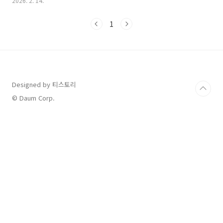
2026. 2. 14.
월 14일방송 시간: 매주 금, 토 오후 9시 50분 (MBC)후속 작품:
(2026년 2월 20일 첫 방송 예정)2. 판사 이한영 시청률 추이이 드
1
라마는 초반의 낮은 기대를 딛고 **'시청률 역주행'**의 정석을 보
여주었습니다.최저 시청률: 4.3% (1회)최고 시청률: 15.9% (14회
최종회 기준, 수도권 및 전국 가구 시청률 급증)흥행 비결: 지성(이
한영 역)의 소름 돋는 연기력과 원작 웹소설의 방대한 서사를 14
회..
Designed by 티스토리
© Daum Corp.