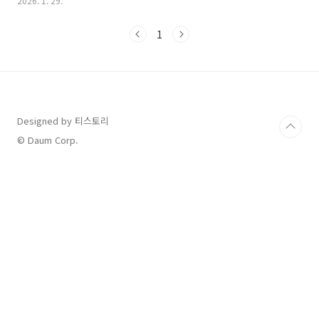
2026. 1. 29.
다.주요 참가자 24인의 명단과 프로필을 가나다순으로 정리해 드립
니다.1. 현역가왕3 주요 참가자 명단 및 프로필번호이름경력
1
(2026 기준)주요 특징 및 프로필1간미연29년 차1세대 아이돌 베
이비복스 메인보컬 출신. 2025년 9월 트로트 앨범 발매 후 전향.2
강예슬12년 차아이돌 그룹 윙스 출신. '내일은 미스트롯' 등을 통해
탄탄한 팬덤 보유.3강유진12년 차'보이스퀸', '미스트롯2' 등 다수
오디션 경험자. 폭발적인 가창력의 실력파...
Designed by 티스토리
© Daum Corp.