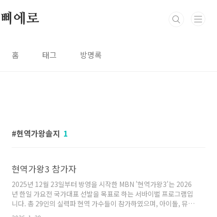
본문 바로가기
삐에로
홈
태그
방명록
현역가왕솔지
1
현역가왕3 참가자
2025년 12월 23일부터 방영을 시작한 MBN '현역가왕3'는 2026
년 한일 가요전 국가대표 선발을 목표로 하는 서바이벌 프로그램입
니다. 총 29인의 실력파 현역 가수들이 참가하였으며, 아이돌, 뮤지
컬, 국악 등 다양한 장르의 실력자들이 트로트에 도전하고 있습니