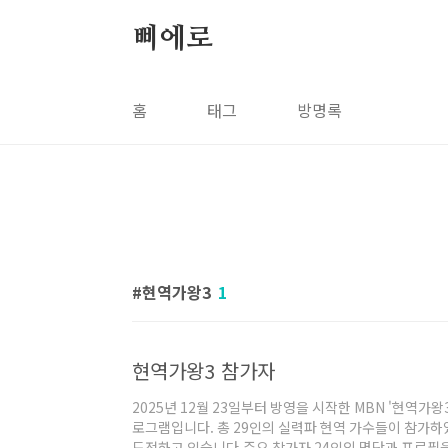
본문 바로가기
삐에로
홈
태그
방명록
현역가왕3
1
현역가왕3 참가자
2025년 12월 23일부터 방영을 시작한 MBN '현역가
로그램입니다. 총 29인의 실력파 현역 가수들이 참가하
도전하고 있습니다.주요 참가자 24인의 명단과 프로필을