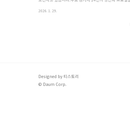
프로필번호이름경력 (2026 기준)주요 특징 및 프로필1
2026. 1. 29.
트로트 앨범 발매 후 전향.2강예슬12년 차아이돌 그룹 윙
년 차'보이스퀸', '미스트롯2' 등 다수 오디션 경험자. 
Designed by 티스토리
© Daum Corp.