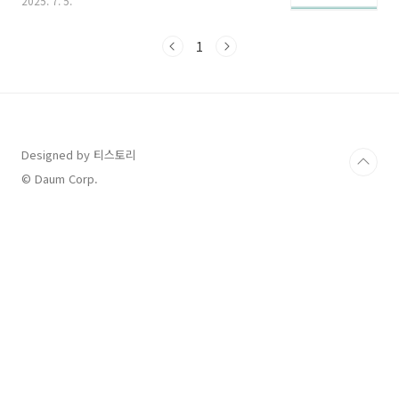
2025. 7. 5.
료제 선택이 중요합니다.이번 포스팅에서는 다양
한 비염치료제 종류와 특징, 증상별 약 선택 요령,
그리고 주의할 점까지 꼼꼼히 정리해드립니다.항
1
히스타민제 vs 스테로이드 분무제 차이점은?비
염 치료제는 그 종류에 따라 작용 부위와 효과가
다릅니다. 아래는 대표적인 4가지 유형입니다.치
료제 종류주로 효과 있는 증상특징 및 주의사항
항히스타민제콧물, 재채기, 코 가려움졸림, 구강
건조 유발 가능. 2세대 제품은 부작용 적음류코트
Designed by 티스토리
리엔 수용체 길항제천식 동반, 코막힘·재채기 완
© Daum Corp.
화장기 복용 효과↑, 부작용 적음스테로이드 코
분무제전반적인..