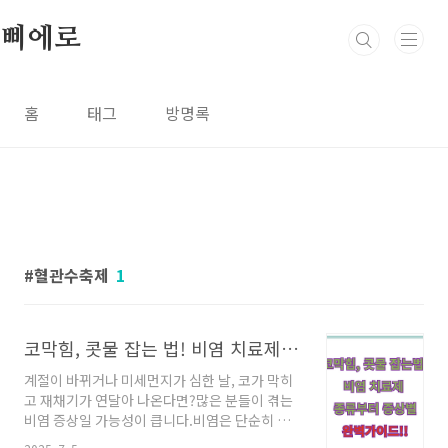
본문 바로가기
삐에로
홈
태그
방명록
혈관수축제
1
코막힘, 콧물 잡는 법! 비염 치료제 종류부터 증상별 선택법까지
계절이 바뀌거나 미세먼지가 심한 날, 코가 막히
고 재채기가 연달아 나온다면?많은 분들이 겪는
비염 증상일 가능성이 큽니다.비염은 단순히 참
는다고 해결되지 않으며, 증상에 따라 맞춤형 치