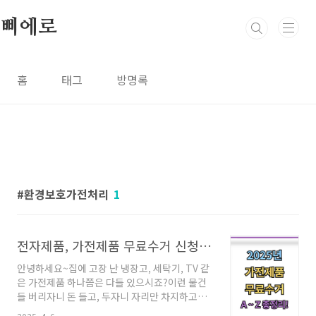
본문 바로가기
삐에로
홈
태그
방명록
환경보호가전처리
1
전자제품, 가전제품 무료수거 신청방법 해당제품
안녕하세요~집에 고장 난 냉장고, 세탁기, TV 같
은 가전제품 하나쯤은 다들 있으시죠?이런 물건
들 버리자니 돈 들고, 두자니 자리만 차지하고…
애매하셨다면!지금부터 알려드리는 가전제품 무