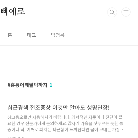
본문 바로가기
삐에로
홈
태그
방명록
흉통어깨팔턱까지
1
심근경색 전조증상 이것만 알아도 생명연장!
참고용으로만 사용하시기 바랍니다. 의학적인 자문이나 진단이 필
요한 경우 전문가에게 문의하세요.갑자기 가슴을 짓누르는 듯한 통
증이나 턱, 어깨로 퍼지는 뻐근함이 느껴진다면 몸이 보내는 가장
절박한 구조 신호일 수 있습니다. 심근경색은 심장 근육에 혈액을