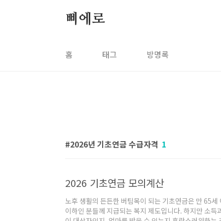
본문 바로가기
삐에로
홈
태그
방명록
2026년 기초연금 수급자격
1
2026 기초연금 모의계산
노후 생활의 든든한 버팀목이 되는 기초연금은 만 65세
이하인 분들께 지급되는 복지 제도입니다. 하지만 소득
이 대상자인지, 얼마를 받을 수 있는지 혼란스러워하는 