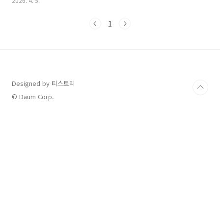
2026. 4. 5.
로를 확인할 수 있습니다.조회 방법: CU post 홈페이지 접속 → 상
단 [배송조회] 클릭 → 운송장 번호(10자리 또는 12자리) 입력.비회
1
원 예약 시: 예약 시 설정했던 비밀번호나 휴대폰 번호로도 조회가
가능합니다.2. 카카오톡 알림톡 활용택배를 접수하거나 상대방이
보냈을 때, 'CU post' 또는 'CJ대한통운' 이름으로 카카오톡 알림
톡이 옵니다.알림톡 하단의 [배송조회] 버튼을 누르면 별도의 번호
입력 없이 바로 위치 확인이..
Designed by 티스토리
© Daum Corp.