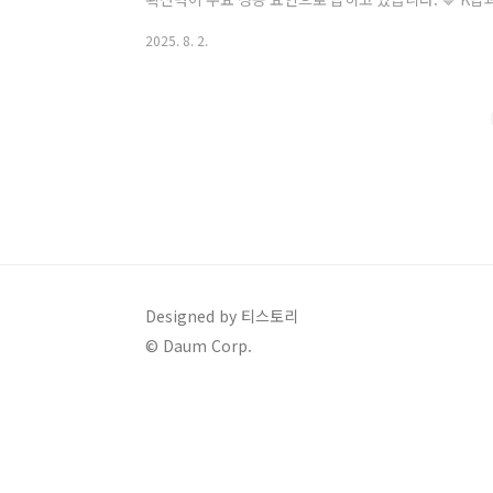
는 걸그룹이라는 콘셉트는 흔하지 않습니다.이 작품은 K
2025. 8. 2.
징성을 덧입혀,전통과 현대를 결합한 이례적 설정으로 
사냥 이야기한국적 판타지(무속, 부적, 수호신) 요소 
🔷 전 세계 1위 기록과 흥행 곡선공개 직후 41개국에서
천만 명 이상이 시청,넷플릭스 오리지널 애니메이션 사..
Designed by 티스토리
© Daum Corp.