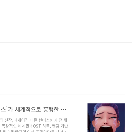
넷플릭스 애니메이션 ‘케이팝 데몬 헌터스’가 세계적으로 흥행한 이유
의 신작,《케이팝 데몬 헌터스》가 전 세
독창적인 세계관과OST 히트, 팬덤 기반
팝과 무속 판타지의 이색 융합악마를 사냥하