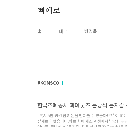
본문 바로가기
삐에로
홈
태그
방명록
KOMSCO
1
한국조폐공사 화폐굿즈 돈방석 돈지갑
"혹시 5만 원권 진짜 돈을 만져볼 수 있을까요?" 이 
실제로 답했습니다.바로 화폐 제조 과정에서 발생한 부산
여만든 '돈방석'과 '돈지갑' 같은 화폐 굿즈(Goods)를