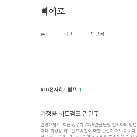
본문 바로가기
삐에로
홈
태그
방명록
LG전자히트펌프
1
가정용 히트펌프 관련주
안녕하세요! 최근 정부가 2026년을 난방 전기화의 원
따라, 가정용 히트펌프 시장에 대한 관심이 어느 때보다
심 종목들을 초보자 눈높이에서 정리해 드릴게요!가정용