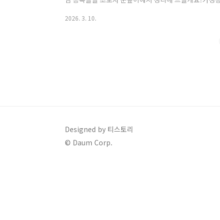
에어컨 기술이 보일러가 된다면?"LG전자는 세계 최고의
2026. 3. 10.
히트펌프가 됩니다. LG전자는 유럽 등 해외에서 이미 **
쓸고 있습니다. 특히 2026년에는 인공지능(AI)을 결
Designed by 티스토리
© Daum Corp.