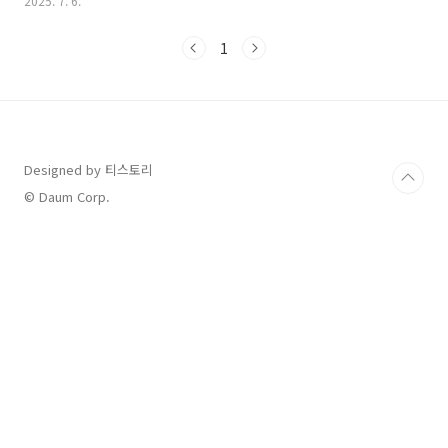
2025. 7. 6.
실적 현황: 상업·정부 모두 폭발적 성장1분기 매출: 8.84억 달러, 전
년 대비 +39%미국 매출: 6.28억 달러, 이 중 상업부문은 +71% 증
1
가미국 정부 매출: 3.73억 달러, 전년 대비 +45% 성장영업이익률:
GAAP 기준 20%, 조정 기준 44%고객 수: 769개 기업 및 기관, 전
년 대비 +39% 증가고객 맞춤형 데이터분석 서비스와 AI 적용 확장
으로, 분기 기준 역대 최대 매출과 이익률을 동시에 달성한 것이 특
징입..
Designed by 티스토리
© Daum Corp.