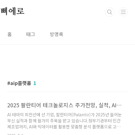
본문 바로가기
삐에로
홈
태그
방명록
aip플랫폼
1
2025 팔란티어 테크놀로지스 주가전망, 실적, AI 사업현황 총정리
AI 테마의 최전선에 선 기업, 팔란티어(Palantir)가 2025년 들어눈
부신 실적과 함께 월가의 주목을 받고 있습니다.정부기관부터 민간
제조업까지, AI와 빅데이터를 활용한 맞춤형 분석 플랫폼으로 고속
성장 중인 팔란티어,지금 그 흐름을 정리해보겠습니다.1. 2025년