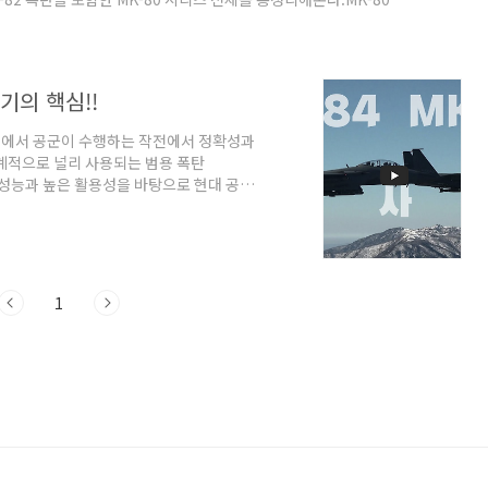
 Bomb)으로, 한국, 미국, NATO 국가 등 전 세계에서 널리 사용되
양한 크기와 용량: 250파운드~2,000파운드까지 다양한 무게 옵션
추가 가능: JDAM..
기의 핵심!!
장에서 공군이 수행하는 작전에서 정확성과
세계적으로 널리 사용되는 범용 폭탄
강력한 성능과 높은 활용성을 바탕으로 현대 공군
 제원MK-82는 미국이 개발한 범용 폭탄 시
설계되었다.특히 500파운드(약 227kg)
한 파괴력을 지닌다. MK-82 폭탄 제원무
mm탄두: 고폭탄(High Explosive, HE)
1