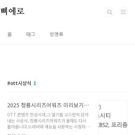
본문 바로가기
삐에로
홈
태그
방명록
ott시상식
1
2025 청룡시리즈어워즈 미리보기｜MC, 후보, 투표, 축하공연까지 정리!
OTT 콘텐츠 전성시대,그 열기를 고스란히 담아
내는 시상식, 청룡시리즈어워즈가 올해도 다시
돌아옵니다.드라마와 예능을 사랑하는 시청자라
면,"누가 수상하게 될까?", "이번엔 어떤 축하무