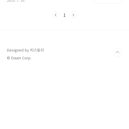
2025. 7. 20.
대가 준비될까?"벌써부터 궁금하시죠?오늘은
2025 청룡시리즈어워즈의 핵심 정보를한눈에
정리해드립니다.언제 열리나? 청룡시리즈어워즈
1
일정 및 장소예정일: 2025년 7월 중순장소: 인천
파라다이스시티 or 수도권 공연장 (공식 발표 예
정)주최: 스포츠조선중계: Seezn 앱, YouTube
실시간 방송 예정청룡시리즈어워즈는 OTT 오리
지널 콘텐츠만을 대상으로 한 국내 유일의 시상
식으로플랫폼 경쟁이 치열한 만큼, 수상 결과도
Designed by 티스토리
늘 주목받고 있습니다.청룡시리즈어워즈 MC는
© Daum Corp.
누구?매년 청룡시리즈어워즈는 세련된 진행력과
대중 호감도..