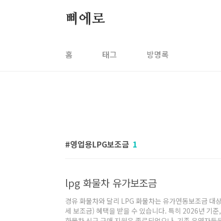
본문 바로가기
삐에로
홈
태그
방명록
영업용LPG보조금
1
lpg 화물차 유가보조금
경유 화물차와 달리 LPG 화물차는 유가연동보조금 대
세 보조금) 혜택을 받을 수 있습니다. 특히 2026년 기준
화물차 신규 구매 지원은 종료되었으나, 기존 운영자들