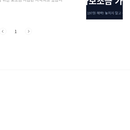
다.1. LPG 화물차 유가보조금 지급 기준
동차는 유류세 중 일부를 환급받는 방식으
(2026년 유류세 한시적 인하 조치 및 정부
카드)로 충전 시 즉시 할인 또는 청구 할
1