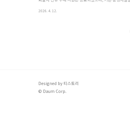
다.LPG 화물차 유가보조금의 핵심 내용을 정리해 드립니
2026. 4. 12.
LPG(액화석유가스)를 연료로 사용하는 영업용 화물자
로 보조금을 지원받습니다.지급 금액: 리터당 약 197원 
정책에 따라 변동 가능)지급 방식: 화물복지카드(유류구매
인대상: '배기량' 또는 '최대적재량'..
Designed by 티스토리
© Daum Corp.