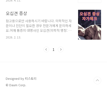
2026. 4. 11.
다. 하지만 어깨 통증은 발생 부위와 통증의 양상
에 따라 원인이 매우 다양하며, 제때 치료하지 않
으면 만성적인 운동 제한으로 이어질 수 있습니
오십견 증상
다. 2026년 기준, 현대인들이 가장 많이 겪는 어
참고용으로만 사용하시기 바랍니다. 의학적인 자
깨 통증의 주요 원인 4가지를 상세히 정리해 드립
문이나 진단이 필요한 경우 전문가에게 문의하세
니다.1. 중장년층의 불청객, 오십견 (유착성 관절
요.어깨 통증의 대명사인 오십견(의학적 명칭: 유
낭염)오십견은 어깨 관절을 감싸고 있는 주머니
착성 관절낭염)은 어깨를 감싸고 있는 관절 주머
인 관절낭이 염증으로 인해 두꺼워지고 달라붙어
2026. 2. 13.
니(관절낭)가 염증으로 인해 쪼그라들고 굳어지
어깨 움직임이 제한되는 질환입니다. 주로 50대
는 질환입니다. "시간이 지나면 낫겠지"라며 방
전후에 발생한다고 해서 이름 붙여졌으나, 최근
치했다가는 수년간 고생하거나 영구적인 가동 범
1
에는 스마트폰 사용 증가와 불규칙한 생활 습관
위 제한이 남을 수 있습니다.오십견의 단계별 증
으로 인해 3..
상부터 정밀 자가체크법, 그리고 헷갈리기 쉬운
회전근개 파열과의 차이점까지 블로그 포스팅용
으로 아주 상세하게 정리해 드립니다.1. 오십견
증상 진행 3단계: 당신은 어느 단계인가요?오십
견은 한 번에 굳는 것이 아니라, 보통 1~2년에 걸
Designed by 티스토리
쳐 세 단계를 지납니다. 본인이 어디에 해당하는
© Daum Corp.
지 확인해 보세요.단계특징 (상태)주된 증상기간
1단계: 통증기 ..