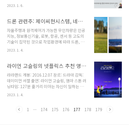
잘 연결돼 전기, 전자, 촉매, 광학, 초전도체로 쓰
철강회사들을 주목하자. POSCO홀딩스 회사는
2023. 1. 6.
이며, 연간 12만 5000t 이상의 희토류를 소비하
사업의 성격에 따라 4개의 부문(철강, 무역, 건설,
고 중국이 97%를 제공해 희토류는 중국 산업과
기타)이 있으며, 연결대상 회사는 총 170개사이
외교에 유용한 자원이 됐다. 2006년부터 희토류
드론 관련주: 제이씨현시스템, 네온테크
다. 철강부문의 연결대상 회사는 포스코, ..
수출이 줄어들기 시작한 것은 단순 조립식 제조
자율주행과 원격제어가 가능한 무인차량은 인공
구조에서 벗어나기 위해서다. 이는 희토류를 수
지능, 정보통신기술, 로봇, 항공, 센서 등 고도의
출하지 않고 휴대전화, 태블릿 PC, 모니터, 전기
기술이 집약된 것으로 작업환경에 따라 드론, 개
자동차 등 고부가가치 제품을 희토류를 이용해
인항공기, 무인선박으로 분류되는 무인차량은 실
제조하는 것을 의미한다. 유럽연합(EU)과 미국,
2023. 1. 4.
종자 수색과 건물관리 등 다양한 분야에서 활용
일본은 중국의 희토류 수출 감축 결정에 강력히
되고 있다. 지난주 서울 코엑스에서 열린 2022년
반발하며 2012년 3월 미국이 세계무역기구
무인체계 세계회의(UWC)에서 드론 운용 기술과
라이언 고슬링의 넷플릭스 추천 영화: 라라랜드, 노트북
(WTO)에 중재를 요청하면서 국제자원분쟁..
플랫폼 등 유망 산업의 움직임이 포착됐다 특히
라라랜드 개봉: 2016.12.07 장르: 드라마 감독:
드론과 인공지능, 5세대(5G) 이동통신(5G)의 결
데이미언 셔젤 출연: 라이언 고슬링, 엠마 스톤 러
합으로 서비스 사업 확장을 예고하고 있다. 정부
닝타임: 127분 줄거리 미아는 자신이 일하는 카
는 2020∼2024년 드론에 정보통신기술을 접목
페에서 연락이 와 커피를 쏟아 오디션을 망쳤고,
해 드론 생산부터 응용서비스까지 산업 변화에
2023. 1. 4.
친구들을 지루한 모임에 남겨두고 차를 읽었다.
맞춰 드론 서비스 모델을 구축하는 새로운
집으로 가는 길에 잔잔한 피아노 소리를 듣고 세
DNA+드론 기술개발 사업을 개발하고 있다. 이
바스찬이 연주하는 클럽에 갔다. 미아는 세바스
1
···
174
175
176
177
178
179
프로젝트를 주도하는 전자통신연구소(ETRI)는
찬의 노래를 칭찬했지만 세바스찬은 해고당했다.
5G 통..
공원에서 세바스찬이 춤을 추고, 미아가 우연히
그를 보게 되고, 또 다른 밤의 파티에서 그들은 다