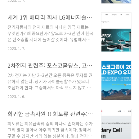
2023. 1. 7.
을 포함한 4명으로 구성된 TF를 발족한다. 정부
는 내년 안에 항공 우주국을 설립할 것을 제안했
다. 특별법은 내년 1/4분기 국회에 제출되고 2/4
세계 1위 배터리 회사 LG에너지솔루션 10배 이상 상승 가능성 이유
분기에는 해결되며 하위법령이 개정된 NASA와
전기자동차의 전지 재료의 하나인 양극 재료는
국제공조연구에 나설 예정이다. 대통령의 지시로
무엇인가? 왜 중요한가? 앞으로 2~3년 안에 한국
특별법 제정, 설계된 조직, 인적 자원과 예산 확
은 탄소중립 시대에 들어갈 것이다. 유럽에서는
보, 정부 건물 정비를 위한 태스크포스가 꾸려진
내연기관의 판매 금지나 2035년부터 화석연료
다. 부도급 조직인 항국항공주주연구원(KAERI)
2023. 1. 7.
자동차 생산 금지 등의 환경 정책이 널리 추진되
이 경남 사천을 중심으로 전국 곳곳에 센터를 설
고 있다. 이러한 가운데, 국내 기업의 장래 식량확
립하고, 대통령이 위원장을 맡는 국가우주위원회
보를 위한 투자와 연구가 활발해지고 있다. 차세
2차전지 관련주: 포스코홀딩스, 고려아연주식회사
(National Space Commission)가 ..
대 핵심재료인 리튬이온전지 양극 재료의 경쟁이
2차 전지는 지난 2~3년간 오른 종목은 투자를 권
격화되고 있는 가운데, 세계의 선두 업체가 경쟁
유하지 않는다. 장기가 사이클링할수가 있으니
이 치열한 분야인 2차 전지 재료분야에서 기술 격
조심해야 한다. 그중에서도 아직 오르지 않고 좋
차를 벌리기 위한 정부 지원책의 현활을 분석하
은 회사는 많다. 그러한 회사를 노려보자. 독점 장
였다. 모바일 기기에 탑재되는 소형전지를 중심
2023. 1. 6.
비를 가지고있는 회사들 만나보자. 2차전지 소재
으로 하는 2차 전지 산업은 전기자동차 및 에너지
중 실리콘 음극재를 눈여겨 봐야한다. 음극재에
저장시스템용 중대형전지를 생산하게 되면서 그
실리콘을 넣으면 주행거리가 엄청 늘어나고 성능
희귀한 금속자원 !! 희토류 관련주: 노바텍, 티플랙스
위상이 크데 달라졌고, 나아가 전철화, 무선, 친환
이 배로 늘어난다. 현재 대기업 중인 포르셰 타이
경 등의..
희토류는 희유금속류 중의 하나로 존재하는 수가
칸 차량에서 일부가 들어가서 사용 중인 걸로 알
그리 많지 않아서 아주 희귀한 금속이다. 땅에서
고 있다. 2차 전지 광물기업도 눈여겨 봐야한다.
구할 수 있지만 거의 없는 성분이다. 열과 전기가
바로 철강기업이다. 2차 전지 광물사업하는 대형