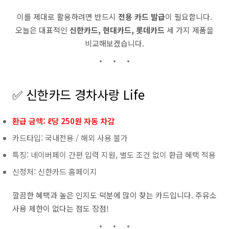
이를 제대로 활용하려면 반드시
전용 카드 발급
이 필요합니다.
오늘은 대표적인
신한카드, 현대카드, 롯데카드
세 가지 제품을
비교해보겠습니다.
✅ 신한카드 경차사랑 Life
환급 금액: ℓ당 250원 자동 차감
카드타입: 국내전용 / 해외 사용 불가
특징: 네이버페이 간편 입력 지원, 별도 조건 없이 환급 혜택 적용
신청처: 신한카드 홈페이지
깔끔한 혜택과 높은 인지도 덕분에 많이 찾는 카드입니다. 주유소
사용 제한이 없다는 점도 장점!