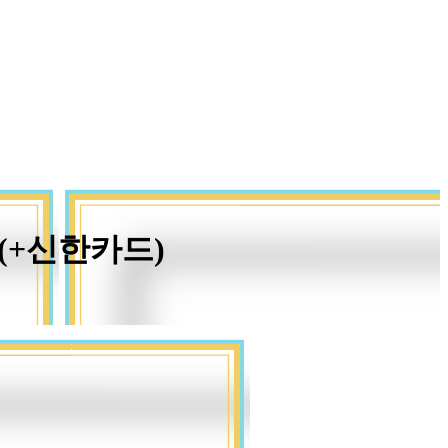
Z(+신한카드)