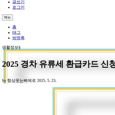
글쓰기
로그인
메뉴
홈
태그
방명록
생활정보§
2025 경차 유류세 환급카드 신청
by 항상웃는삐에로
2025. 5. 23.