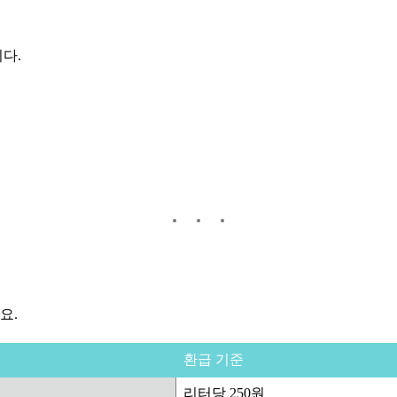
다.
요.
환급 기준
리터당 250원