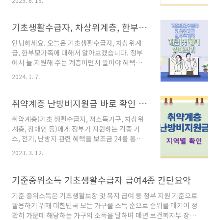
2025. 6. 19.
서비스를 받을 수 있습니다.그렇다면, 어떻게 기
초생활수급자 대상 여부를 확인할 수 있을까요?
✅ 기초생활수급자란?기초생활수급자는 국민기
기초생활수급자, 차상위계층, 한부모가족 개념과 조건 알아보기!!
초생활보장법에 따라 소득과 재산이 일정 기준
안녕하세요. 오늘은 기초생활수급자, 차상위계
이하인 가구에정부가 생계, 의료, 주거, 교육 등
급, 한부모가족에 대해서 알아보겠습니다. 정부
기본적인 생활을 지원하는 제도입니다.📌 기초생
에서 늘 지원해 주는 계층이면서 알아야 혜택을
활수급자 조회 방법 5가지정부24 홈페이지‘국민
받을 수 있으니 개념과 조건에 대해서 알아보겠
기초생활수급자 증명서’ 발급 가능공동인증서 로
2024. 1. 7.
습니다. 꼭 아래내용을 확인하시고 조건이 맞으
그인 후 즉시 조회 및 출력 가능복지로 홈페이지
시다면 혜택을 받으시길 바랍니다. 기초생활수급
복지로 홈페이지 접속‘복지서비스 모의계산’ 또
자란 무엇인가? 기초생활수급자란 경제적으로
취약계층 난방비지원금 바로 확인 기초생활수급자 저소득가구 차상위계층
는 저소득층 정보조회 기능 활용주민센터 방문주
취약한 인원들에게 기본적인 생활수준을 보장해
소지 관할 읍·면·동 행..
취약계층(기초 생활수급자, 저소득가구, 차상위
주기 위하여 정부나 지자체에서 지원하는 제도입
계층, 장애인 등)에게 정부가 지원하는 각종 가
니다. 재정적 어려움을 겪고 있는 가정이나 개인
스, 전기, 난방지 관련 혜택을 보조금 24를 통해
에게 지원해 주는 목적에 만들어졌습니다. 소득
쉽게 확인할 수 있습니다. 간단하게 요약하였으
인정액이 중위소득 30~50% 이하로 최저 생계비
2023. 3. 12.
므로 끝까지 정독하셔서 혜택사항을 참고하시길
에 못 미치는 사람 생활비 지원은 생계급여, 의료
바랍니다. 2023.03.04 - [생활정보§] - 기준중
급여, 주거급여, 교육급여로 나눕니다. 지원액은
위소득 기초생활수급자 급여4종 간단 요약 기준
기준중위소득 기초생활수급자 급여4종 간단요약
소득/장애 정도에 따라 금액이 나릅니다. 생계급
중위소득 기초생활수급자 급여4종 간단요약 기
여란 수급자에게 옷, 음식, ..
기준 중위소득은 기초생활보장 및 복지 급여 등 정부 지원 기준으로
준 중위소득은 기초생활보장 및 복지 급여 등 정
활용하기 위해 대한민국 모든 가구를 소득 순으로 순위를 매기어 정
부 지원 기준으로 활용하기 위해 대한민국 모든
확히 가운데 해당하는 가구의 소득을 말하며 매년 보건복지부 장관
가구를 소득 순으로 순위를 매기어 정확히 가운